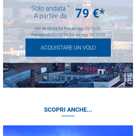
Solo andata "
79
€*
A partire da
Voli da
03/04/24
fino ad oggi
25/10/25
Prenotando
01/10/23
fino ad oggi
25/10/25
ACQUISTARE UN VOLO
SCOPRI ANCHE...