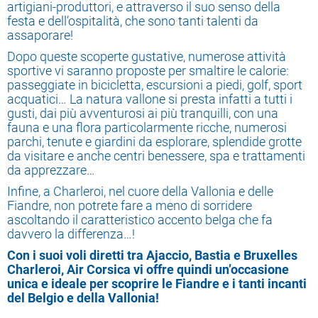
artigiani-produttori, e attraverso il suo senso della
festa e dell’ospitalità, che sono tanti talenti da
assaporare!
Dopo queste scoperte gustative, numerose attività
sportive vi saranno proposte per smaltire le calorie:
passeggiate in bicicletta, escursioni a piedi, golf, sport
acquatici… La natura vallone si presta infatti a tutti i
gusti, dai più avventurosi ai più tranquilli, con una
fauna e una flora particolarmente ricche, numerosi
parchi, tenute e giardini da esplorare, splendide grotte
da visitare e anche centri benessere, spa e trattamenti
da apprezzare…
Infine, a Charleroi, nel cuore della Vallonia e delle
Fiandre, non potrete fare a meno di sorridere
ascoltando il caratteristico accento belga che fa
davvero la differenza…!
Con i suoi voli diretti tra Ajaccio, Bastia e Bruxelles
Charleroi, Air Corsica vi offre quindi un’occasione
unica e ideale per scoprire le Fiandre e i tanti incanti
del Belgio e della Vallonia!