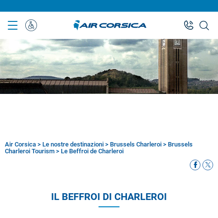
Skip
to
main
Assistenza
content
Speciale
Air Corsica
>
Le nostre destinazioni
>
Brussels Charleroi
>
Brussels
Breadcrumb
Charleroi Tourism
>
Le Beffroi de Charleroi
IL BEFFROI DI CHARLEROI