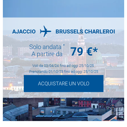
AJACCIO
BRUSSELS CHARLEROI
Solo andata "
79
€*
A partire da
Voli da
03/04/24
fino ad oggi
25/10/25
Prenotando
01/10/23
fino ad oggi
25/10/25
ACQUISTARE UN VOLO