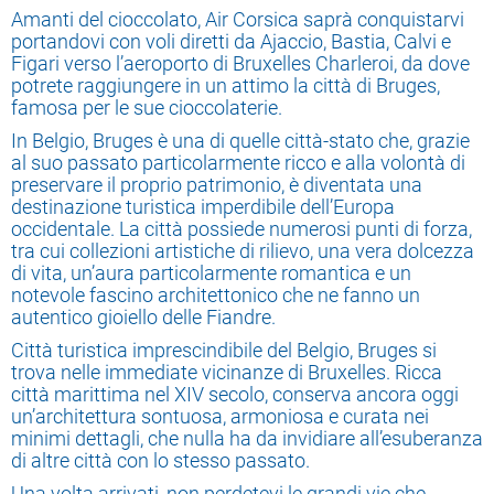
Amanti del cioccolato, Air Corsica saprà conquistarvi
portandovi con voli diretti da Ajaccio, Bastia, Calvi e
Figari verso l’aeroporto di Bruxelles Charleroi, da dove
potrete raggiungere in un attimo la città di Bruges,
famosa per le sue cioccolaterie.
In Belgio, Bruges è una di quelle città-stato che, grazie
al suo passato particolarmente ricco e alla volontà di
preservare il proprio patrimonio, è diventata una
destinazione turistica imperdibile dell’Europa
occidentale. La città possiede numerosi punti di forza,
tra cui collezioni artistiche di rilievo, una vera dolcezza
di vita, un’aura particolarmente romantica e un
notevole fascino architettonico che ne fanno un
autentico gioiello delle Fiandre.
Città turistica imprescindibile del Belgio, Bruges si
trova nelle immediate vicinanze di Bruxelles. Ricca
città marittima nel XIV secolo, conserva ancora oggi
un’architettura sontuosa, armoniosa e curata nei
minimi dettagli, che nulla ha da invidiare all’esuberanza
di altre città con lo stesso passato.
Una volta arrivati, non perdetevi le grandi vie che