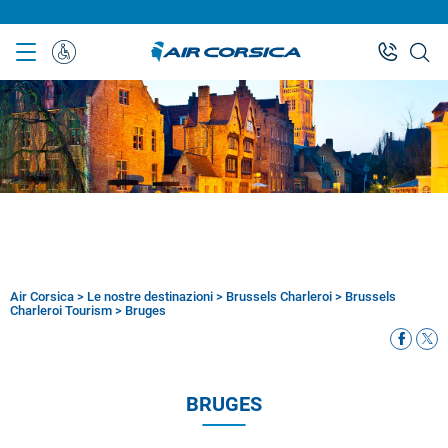
Skip
to
main
Assistenza
content
Speciale
Air Corsica
>
Le nostre destinazioni
>
Brussels Charleroi
>
Brussels
Breadcrumb
Charleroi Tourism
>
Bruges
BRUGES