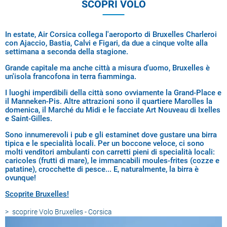
SCOPRI VOLO
In estate, Air Corsica collega l'aeroporto di Bruxelles Charleroi
con Ajaccio, Bastia, Calvi e Figari, da due a cinque volte alla
settimana a seconda della stagione.
Grande capitale ma anche città a misura d'uomo, Bruxelles è
un'isola francofona in terra fiamminga.
I luoghi imperdibili della città sono ovviamente la Grand-Place e
il Manneken-Pis. Altre attrazioni sono il quartiere Marolles la
domenica, il Marché du Midi e le facciate Art Nouveau di Ixelles
e Saint-Gilles.
Sono innumerevoli i pub e gli estaminet dove gustare una birra
tipica e le specialità locali. Per un boccone veloce, ci sono
molti venditori ambulanti con carretti pieni di specialità locali:
caricoles (frutti di mare), le immancabili moules-frites (cozze e
patatine), crocchette di pesce... E, naturalmente, la birra è
ovunque!
Scoprite Bruxelles!
scoprire
Volo Bruxelles - Corsica