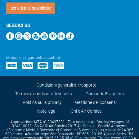
Iscriviti alla newsletter
SEGUICI SU
Metodi di pagamento accettati
Condizioni generali di trasporto
Termini e condizioni di vendita
Domande Fraquenti
Politica sulla privacy
Gestione dei consensi
Note legali
Chi è Air Corsica
Approvazione IATA n° 20497201 - Tour operator Air Corsica Voyages IM
02A110012 - SNAV © Air Corsica 2017 Air Corsica - Société Anonyme
d'Economie Mixte, à Directoire et Conseil de Surveillance, au capital de 14 985
620 euros - Aéroport Napoléon Bonaparte - BP 505 - 20186 Ajaccio Cedex. Tel.
assistenza commerciale: 0825 35 35 35 (0,20 euro/min). Tel. dall'estero: 00 33 4