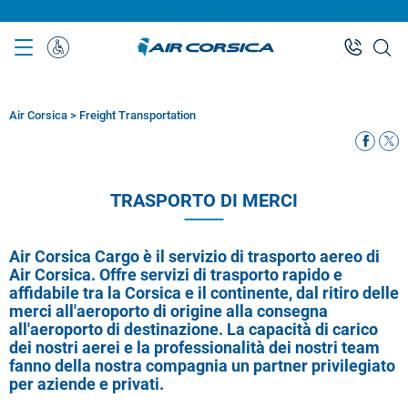
Skip
to
main
Assistenza
content
Speciale
Air Corsica
>
Freight Transportation
Breadcrumb
TRASPORTO DI MERCI
Air Corsica Cargo è il servizio di trasporto aereo di
Air Corsica. Offre servizi di trasporto rapido e
affidabile tra la Corsica e il continente, dal ritiro delle
merci all'aeroporto di origine alla consegna
all'aeroporto di destinazione. La capacità di carico
dei nostri aerei e la professionalità dei nostri team
fanno della nostra compagnia un partner privilegiato
per aziende e privati.