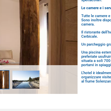
spettacolari.
Le camere e i serv
Tutte le camere e 
Sono inoltre dispo
camera.
Il ristorante dell’
Cerbicale.
Un parcheggio grat
Una piscina estern
preferiate usufrui
situata a soli 700
portarvi in spiaggi
L’hotel è idealmen
organizzare visite
al fiume Solenzar