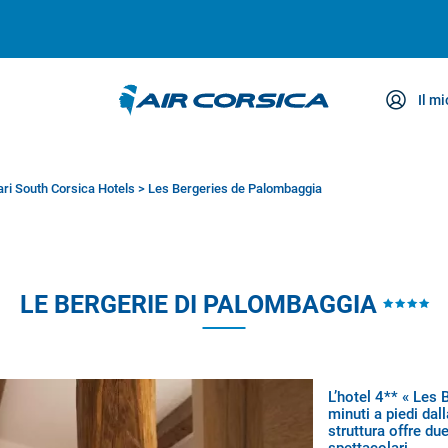
Il m
za
ari South Corsica Hotels
>
Les Bergeries de Palombaggia
LE BERGERIE DI PALOMBAGGIA
L’hotel 4** « Les
minuti a piedi dal
struttura offre d