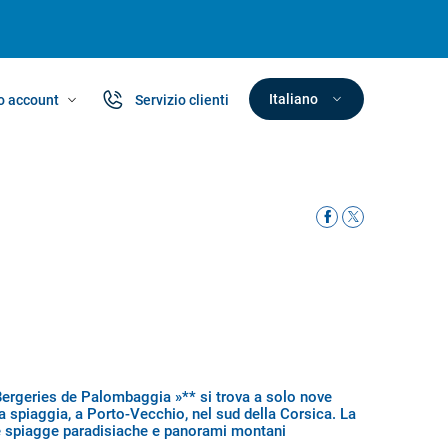
Italiano
io account
Servizio clienti
 Bergeries de Palombaggia »** si trova a solo nove
la spiaggia, a Porto-Vecchio, nel sud della Corsica. La
ue spiagge paradisiache e panorami montani