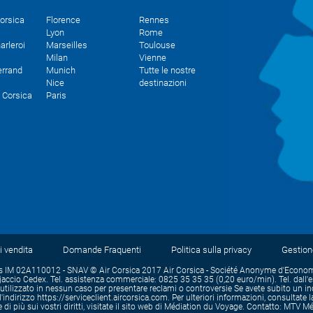
Corsica
Florence
Rennes
Lyon
Rome
arleroi
Marseilles
Toulouse
Milan
Vienne
errand
Munich
Tutte le nostre
Nice
destinazioni
h Corsica
Paris
i vendita
Domande Fraquenti
Politica sulla privacy
Gestion
IM 02A110012 - SNAV © Air Corsica 2017 Air Corsica - Société Anonyme d'Economie M
ccio Cedex. Tel. assistenza commerciale: 0825 35 35 35 (0,20 euro/min). Tel. dall'
lizzato in nessun caso per presentare reclami o controversie Se avete subito un inci
indirizzo https://serviceclient.aircorsica.com. Per ulteriori informazioni, consultate 
ne di più sui vostri diritti, visitate il sito web di Médiation du Voyage. Contatto: M