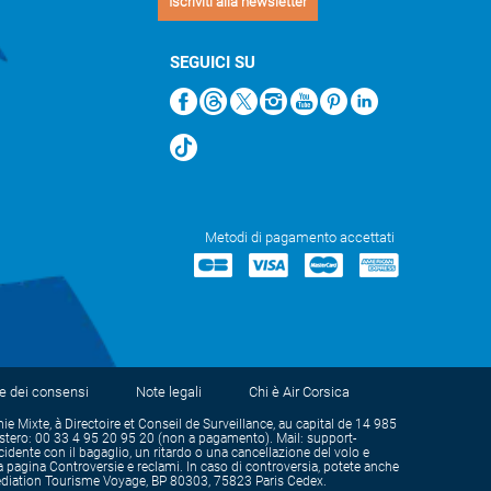
Iscriviti alla newsletter
SEGUICI SU
Metodi di pagamento accettati
e dei consensi
Note legali
Chi è Air Corsica
ixte, à Directoire et Conseil de Surveillance, au capital de 14 985
estero: 00 33 4 95 20 95 20 (non a pagamento). Mail: support-
dente con il bagaglio, un ritardo o una cancellazione del volo e
la pagina Controversie e reclami. In caso di controversia, potete anche
TV Médiation Tourisme Voyage, BP 80303, 75823 Paris Cedex.