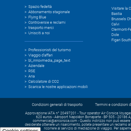
Spazio fedeltà
Visitare la 
Abbonamento stagionale
Bastia
Flying Blue
Brussels Ch
Controversie e reclami
Calvi
trasporto merci
Clermont-F
Unisciti a noi
Dole
Figari Sout
Professionisti del turismo
Viaggio d'affari
bl_innovmedia_page_text
Aziendale
RSE
Aria
Calcolatore di CO2
Scarica le nostre applicazioni mobili
Condizioni generali di trasporto
Termini e condizioni d
Approvazione IATA n° 20497201 - Tour operator Air Corsica Voyages 
620 euros - Aéroport Napoléon Bonaparte - BP 505 - 20186 Aja
commercial@aircorsica.com - Questo indirizzo non può essere uti
desiderate ottenere un risarcimento, potete presentare un reclamo all'
ricorrere al servizio di mediazione di viaggio. Per saper