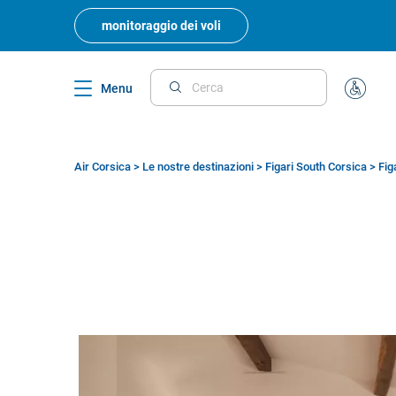
Skip
to
monitoraggio dei voli
main
content
Menu
Cerca
Assisten
Speciale
Air Corsica
>
Le nostre destinazioni
>
Figari South Corsica
>
Fig
Breadcrumb