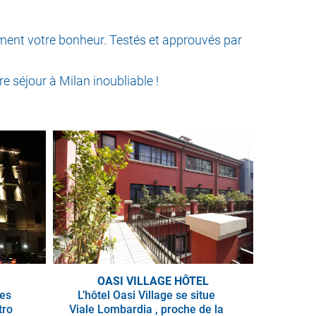
ûrement votre bonheur. Testés et approuvés par
re séjour à Milan inoubliable !
OASI VILLAGE HÔTEL
res
L’hôtel Oasi Village se situe
tro
Viale Lombardia , proche de la