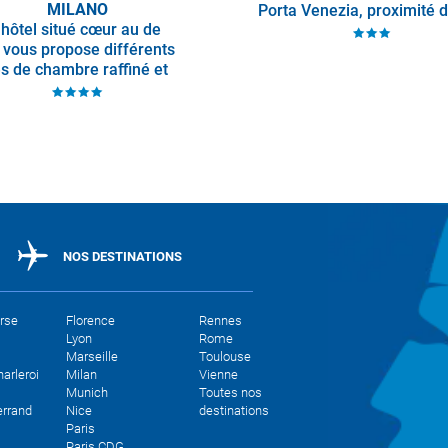
MILANO
Porta Venezia, proximité 
 hôtel situé cœur au de
bars et restaurants. Le spa
 vous propose différents
ouvert tous les jours de 9
es de chambre raffiné et
gréable. Il vous offre
ment la possibilité d'un
petit
NOS DESTINATIONS
orse
Florence
Rennes
Lyon
Rome
Marseille
Toulouse
arleroi
Milan
Vienne
Munich
Toutes nos
errand
Nice
destinations
Paris
Paris CDG