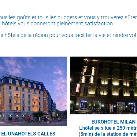
ur tous les goûts et tous les budgets et vous y trouverez s
s hôtels vous donneront pleinement satisfaction.
 hôtels de la région pour vous faciliter la vie et rendre vot
EUROHOTEL MILAN
L’hôtel se situe à 250 mèt
TEL UNAHOTELS GALLES
(5min) de la station de mé