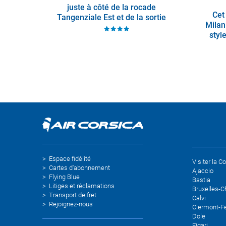
juste à côté de la rocade
Cet
Tangenziale Est et de la sortie
Milan
de l
’
autoroute A. L’arrêt du
styl
Tramway est situé à 300
a
mètres
égale
Espace fidélité
Visiter la C
Cartes d'abonnement
Ajaccio
Flying Blue
Bastia
Litiges et réclamations
Bruxelles-Ch
Transport de fret
Calvi
Rejoignez-nous
Clermont-F
Dole
Figari