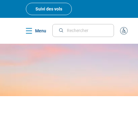
Aller
au
Suivi des vols
contenu
principal
Menu
Rechercher
Assistan
Spéciale