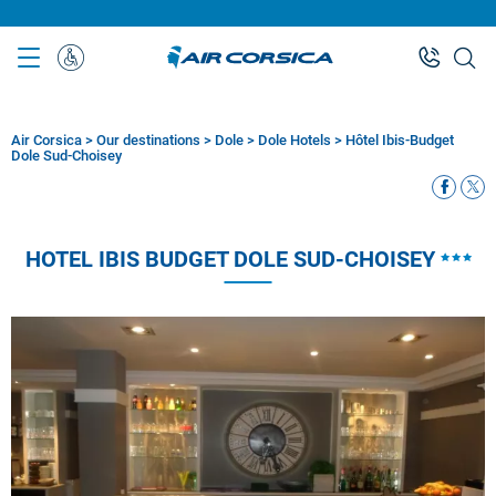
Skip
to
main
Sonderbetreuung
content
Air Corsica
>
Our destinations
>
Dole
>
Dole Hotels
>
Hôtel Ibis-Budget
Breadcrumb
Dole Sud-Choisey
HOTEL IBIS BUDGET DOLE SUD-CHOISEY