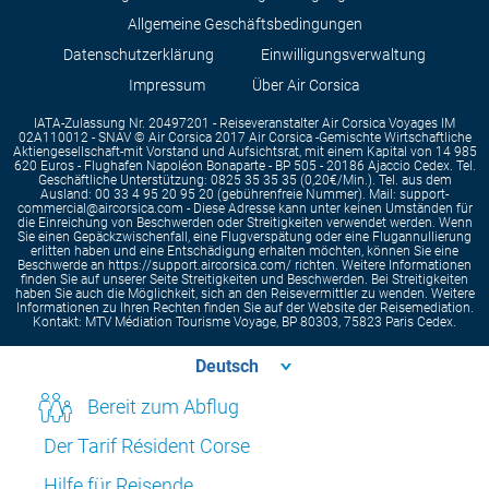
Allgemeine Geschäftsbedingungen
Datenschutzerklärung
Einwilligungsverwaltung
Impressum
Über Air Corsica
IATA-Zulassung Nr. 20497201 - Reiseveranstalter Air Corsica Voyages IM
02A110012 - SNAV © Air Corsica 2017 Air Corsica -Gemischte Wirtschaftliche
Aktiengesellschaft-mit Vorstand und Aufsichtsrat, mit einem Kapital von 14 985
620 Euros - Flughafen Napoléon Bonaparte - BP 505 - 20186 Ajaccio Cedex. Tel.
Geschäftliche Unterstützung: 0825 35 35 35 (0,20€/Min.). Tel. aus dem
Ausland: 00 33 4 95 20 95 20 (gebührenfreie Nummer). Mail: support-
commercial@aircorsica.com - Diese Adresse kann unter keinen Umständen für
die Einreichung von Beschwerden oder Streitigkeiten verwendet werden. Wenn
Sie einen Gepäckzwischenfall, eine Flugverspätung oder eine Flugannullierung
erlitten haben und eine Entschädigung erhalten möchten, können Sie eine
Beschwerde an https://support.aircorsica.com/ richten. Weitere Informationen
finden Sie auf unserer Seite Streitigkeiten und Beschwerden. Bei Streitigkeiten
haben Sie auch die Möglichkeit, sich an den Reisevermittler zu wenden. Weitere
Informationen zu Ihren Rechten finden Sie auf der Website der Reisemediation.
Kontakt: MTV Médiation Tourisme Voyage, BP 80303, 75823 Paris Cedex.
Bereit zum Abflug
Der Tarif Résident Corse
Hilfe für Reisende