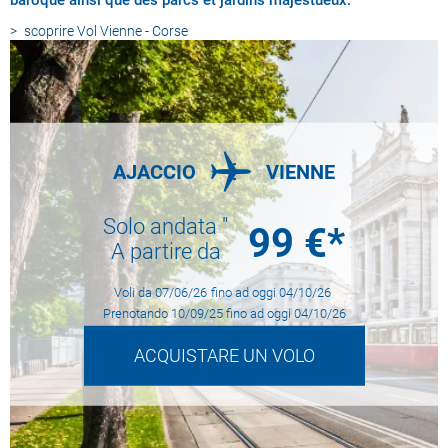
baroque ainsi que des parcs et jardins majestueux.
scoprire
Vol Vienne - Corse
AJACCIO
VIENNE
Solo andata "
99
€*
A partire da
Voli da
07/06/26
fino ad oggi
04/10/26
Prenotando
10/09/25
fino ad oggi
04/10/26
ACQUISTARE UN VOLO