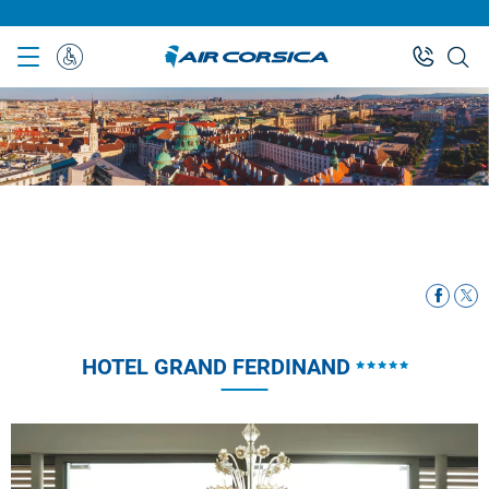
Skip
to
main
Assistenza
content
Speciale
HOTEL GRAND FERDINAND