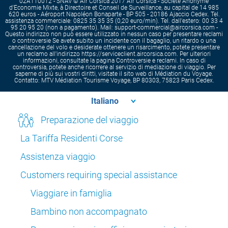
02A110012 - SNAV © Air Corsica 2017 Air Corsica - Société Anonyme
d'Economie Mixte, à Directoire et Conseil de Surveillance, au capital de 14 985
620 euros - Aéroport Napoléon Bonaparte - BP 505 - 20186 Ajaccio Cedex. Tel.
assistenza commerciale: 0825 35 35 35 (0,20 euro/min). Tel. dall'estero: 00 33 4
95 20 95 20 (non a pagamento). Mail: support-commercial@aircorsica.com -
Questo indirizzo non può essere utilizzato in nessun caso per presentare reclami
o controversie Se avete subito un incidente con il bagaglio, un ritardo o una
cancellazione del volo e desiderate ottenere un risarcimento, potete presentare
un reclamo all'indirizzo https://serviceclient.aircorsica.com. Per ulteriori
informazioni, consultate la pagina Controversie e reclami. In caso di
controversia, potete anche ricorrere al servizio di mediazione di viaggio. Per
saperne di più sui vostri diritti, visitate il sito web di Médiation du Voyage.
Contatto: MTV Médiation Tourisme Voyage, BP 80303, 75823 Paris Cedex.
Preparazione del viaggio
La Tariffa Residenti Corse
Assistenza viaggio
Customers requiring special assistance
Viaggiare in famiglia
Bambino non accompagnato