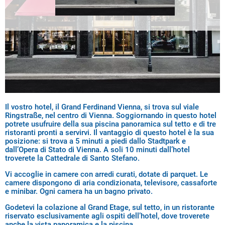
Il vostro hotel, il Grand Ferdinand Vienna, si trova sul viale
Ringstraße, nel centro di Vienna. Soggiornando in questo hotel
potrete usufruire della sua piscina panoramica sul tetto e di tre
ristoranti pronti a servirvi. Il vantaggio di questo hotel è la sua
posizione: si trova a 5 minuti a piedi dallo Stadtpark e
dall’Opera di Stato di Vienna. A soli 10 minuti dall’hotel
troverete la Cattedrale di Santo Stefano.
Vi accoglie in camere con arredi curati, dotate di parquet. Le
camere dispongono di aria condizionata, televisore, cassaforte
e minibar. Ogni camera ha un bagno privato.
Godetevi la colazione al Grand Etage, sul tetto, in un ristorante
riservato esclusivamente agli ospiti dell’hotel, dove troverete
anche la vista panoramica e la piscina.