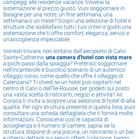
campeggi alle residenze vacanze, troverai la
sistemazione al prezzo giusto. Vuoi soggiornare in
Balagne per una notte, un fine settimana, una
settimana o un mese? Scopri una selezione di hotel e
strutture che soddisfano tutti i tuoi criteri e goditi una
sistemazione che ti offre comfort, eleganza, servizi e
un'accoglienza impeccabile.
Vorresti trovare, non lontano dall'aeroporto di Calvi
Sainte-Catherine,
una camera d'hotel con vista
mare
a pochi passi dalla spiaggia? Preferisci soggiornare
nell'incantevole e bucolico scenario di un autentico
villaggio corso, come quello che offre il villaggio di
Calenzana? Ti chiedi se un hotel può ospitarti nel
centro di Calvi o dell’Île-Rousse, per goderti sul posto
una vasta scelta di ristoranti, negozi e attività? Air
Corsica ti invita a scoprire una selezione di hotel di alta
qualità. Per ogni struttura presente in questa lista, puoi
consultare una scheda dettagliata che ti fornirà molte
informazioni. Conoscerai così le capacità di
accoglienza e il numero di camere, saprai se la
struttura dispone di una piscina, un ristorante o un bar,
e otterrai dettagli sui servizi offerti (colazione, bagno