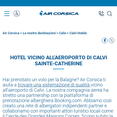
Skip
to
main
Assistenza
content
Speciale
Air Corsica
>
Le nostre destinazioni
>
Calvi
>
Calvi Hotels
Breadcrumb
HOTEL VICINO ALL'AEROPORTO DI CALVI
SAINTE-CATHERINE
Hai prenotato un volo per la Balagne? Air Corsica ti
aiuta a
trovare una sistemazione di qualità
vicino
all'aeroporto di Calvi. La nostra compagnia aerea ha
stretto una partnership con la piattaforma di
prenotazione alberghiera Booking.com. Abbiamo così
creato una rete di albergatori indipendenti partner e
collaboriamo con importanti attori turistici locali come
il Cercle des Grandes Maisons Corses. Scopri subito la