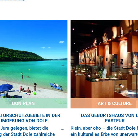
BON PLAN
ART & CULTURE
ATURSCHUTZGEBIETE IN DER
DAS GEBURTSHAUS VON L
UMGEBUNG VON DOLE
PASTEUR
Jura gelegen, bietet die
Klein, aber oho – die Stadt Dole 
der Stadt Dole zahlreiche
ein kulturelles Erbe von unerwar