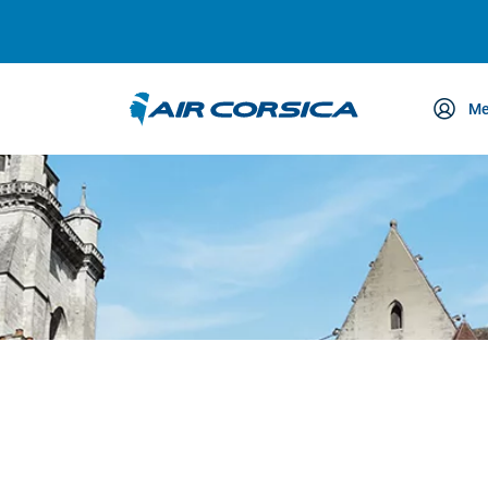
Me
etreuung