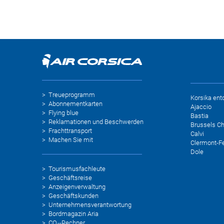
Jura an. Eine Region mit zahlreichen
besonders 
Naturschätzen, wie die nahe gelegene
Air Corsi
Treueprogramm
Korsika ent
Abonnementkarten
Ajaccio
Flying blue
Bastia
Reklamationen und Beschwerden
Brussels Ch
Frachttransport
Calvi
Machen Sie mit
Clermont-F
Dole
Tourismusfachleute
Geschäftsreise
Anzeigenverwaltung
Geschäftskunden
Unternehmensverantwortung
Bordmagazin Aria
CO₂-Rechner