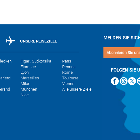
reizvolle Naturstätten, die
Reichtum. Mit Direktflügen ab Ba
ca Ihnen am Ende eines
während des ganzen Sommers lä
MELDEN SIE SIC
UNSERE REISEZIELE
Abonnieren Sie un
decken
Figari, Südkorsika
Paris
Florence
Rennes
FOLGEN SIE 
Lyon
Rome
arleroi
Marseilles
Toulouse
Milan
Vienne
errand
Munchen
Alle unsere Ziele
Nice