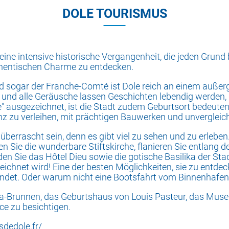
DOLE TOURISMUS
ine intensive historische Vergangenheit, die jeden Grund bi
thentischen Charme zu entdecken.
d sogar der Franche-Comté ist Dole reich an einem außerg
 und alle Geräusche lassen Geschichten lebendig werden, d
" ausgezeichnet, ist die Stadt zudem Geburtsort bedeutend
nz zu verleihen, mit prächtigen Bauwerken und unvergleic
 überrascht sein, denn es gibt viel zu sehen und zu erleb
Sie die wunderbare Stiftskirche, flanieren Sie entlang d
n Sie das Hôtel Dieu sowie die gotische Basilika der Stad
ezeichnet wird! Eine der besten Möglichkeiten, sie zu entde
bindet. Oder warum nicht eine Bootsfahrt vom Binnenhaf
pra-Brunnen, das Geburtshaus von Louis Pasteur, das Mu
e zu besichtigen.
dedole.fr/