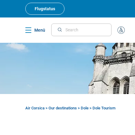
Skip
to
Flugstatus
main
content
Menü
Search
Sonderb
Air Corsica
>
Our destinations
>
Dole
>
Dole Tourism
Breadcrumb