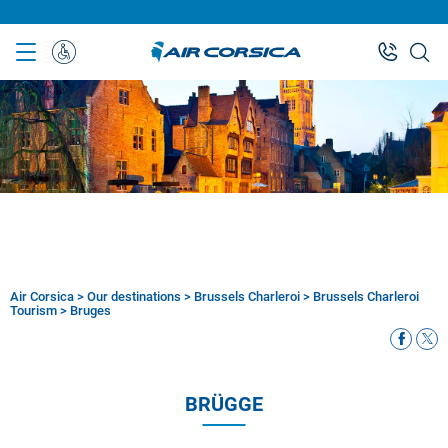
Skip
to
main
Sonderbetreuung
content
Air Corsica
>
Our destinations
>
Brussels Charleroi
>
Brussels Charleroi
Breadcrumb
Tourism
>
Bruges
BRÜGGE