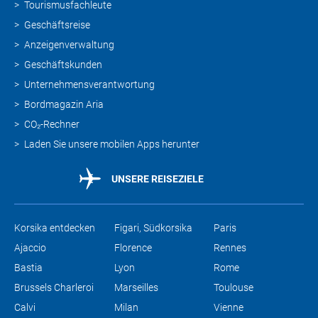
Tourismusfachleute
Geschäftsreise
Anzeigenverwaltung
Geschäftskunden
Unternehmensverantwortung
Bordmagazin Aria
CO₂-Rechner
Laden Sie unsere mobilen Apps herunter
UNSERE REISEZIELE
Korsika entdecken
Figari, Südkorsika
Paris
Ajaccio
Florence
Rennes
Bastia
Lyon
Rome
Brussels Charleroi
Marseilles
Toulouse
Calvi
Milan
Vienne