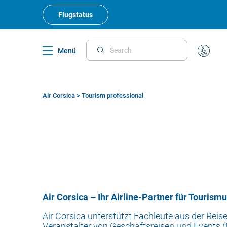
Skip
to
Flugstatus
main
content
Menü
Search
Sonderb
Air Corsica
>
Tourism professional
Breadcrumb
Air Corsica – Ihr Airline-Partner für Touris
Air Corsica unterstützt Fachleute aus der Rei
Veranstalter von Geschäftsreisen und Events 