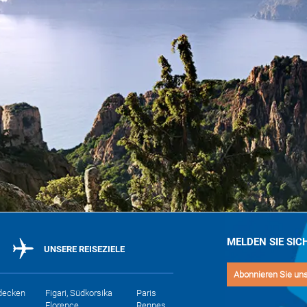
MELDEN SIE SIC
UNSERE REISEZIELE
Abonnieren Sie un
decken
Figari, Südkorsika
Paris
Florence
Rennes