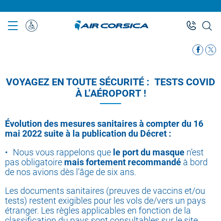
Skip
to
main
Assistenza
content
Speciale
VOYAGEZ EN TOUTE SÉCURITÉ : TESTS COVID
À L’AÉROPORT !
Évolution des mesures sanitaires à compter du 16
mai 2022 suite à la publication du Décret :
Nous vous rappelons que
le port du masque
n’est
pas obligatoire
mais fortement recommandé
à bord
de nos avions dès l’âge de six ans.
Les documents sanitaires (preuves de vaccins et/ou
tests) restent exigibles pour les vols de/vers un pays
étranger. Les règles applicables en fonction de la
classification du pays sont consultables sur le site