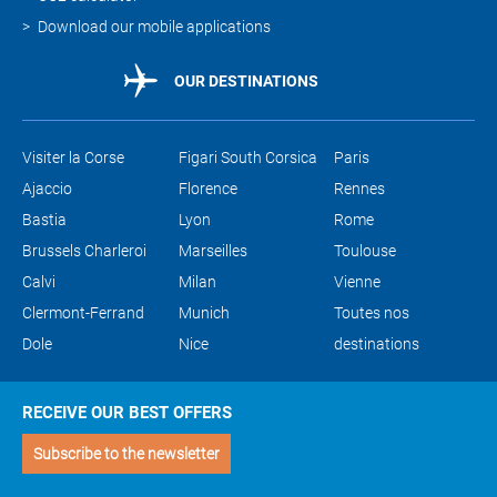
Download our mobile applications
OUR DESTINATIONS
Visiter la Corse
Figari South Corsica
Paris
Ajaccio
Florence
Rennes
Bastia
Lyon
Rome
Brussels Charleroi
Marseilles
Toulouse
Calvi
Milan
Vienne
Clermont-Ferrand
Munich
Toutes nos
Dole
Nice
destinations
RECEIVE OUR BEST OFFERS
Subscribe to the newsletter