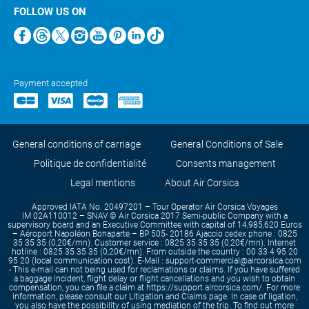
FOLLOW US ON
Payment accepted
General conditions of carriage
General Conditions of Sale
Politique de confidentialité
Consents management
Legal mentions
About Air Corsica
Approved IATA No. 20497201 – Tour Operator Air Corsica Voyages
IM 02A110012 – SNAV © Air Corsica 2017 Semi-public Company with a
supervisory board and an Executive Committee with capital of 14,985,620 Euros
– Aéroport Napoléon Bonaparte – BP 505- 20186 Ajaccio cedex phone : 0825
35 35 35 (0,20€/mn). Customer service : 0825 35 35 35 (0,20€/mn). Internet
hotline : 0825 35 35 35 (0,20€/mn). From outside the country : 00 33 4 95 20
95 20 (local communication cost). E-Mail : support-commercial@aircorsica.com
- This e-mail can not being used for reclamations or claims. If you have suffered
a baggage incident, flight delay or flight cancellations and you wish to obtain
compensation, you can file a claim at https://support.aircorsica.com/. For more
information, please consult our Litigation and Claims page. In case of ligation,
you also have the possibility of using mediation of the trip. To find out more