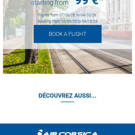
99
€*
starting from
Flights from
07/06/26
to
04/10/26
Booking from
10/09/25
to
04/10/26
BOOK A FLIGHT
DÉCOUVREZ AUSSI...