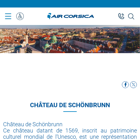
Skip
to
main
Special
content
Assistance
CHÂTEAU DE SCHÖNBRUNN
Château de Schönbrunn
Ce château datant de 1569, inscrit au patrimoine
culturel mondial de l’Unesco, est une représentation