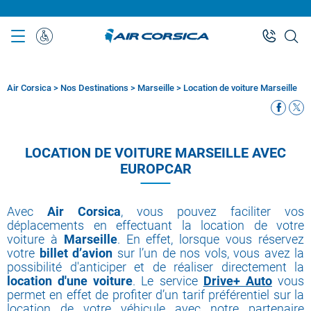
Aller
au
contenu
Assistance
principal
Spéciale
Air Corsica
>
Nos Destinations
>
Marseille
>
Location de voiture Marseille
Fil
d'Ariane
LOCATION DE VOITURE MARSEILLE AVEC
EUROPCAR
Avec
Air Corsica
, vous pouvez faciliter vos
déplacements en effectuant la location de votre
voiture à
Marseille
. En effet, lorsque vous réservez
votre
billet d’avion
sur l’un de nos vols, vous avez la
possibilité d'anticiper et de réaliser directement la
location d'une voiture
. Le service
Drive+ Auto
vous
permet en effet de profiter d’un tarif préférentiel sur la
location de votre véhicule avec notre partenaire