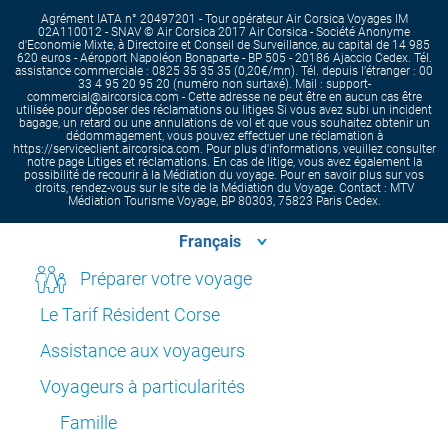
Agrément IATA n° 20497201 - Tour opérateur Air Corsica Voyages IM
02A110012 - SNAV © Air Corsica 2017 Air Corsica - Société Anonyme
d'Economie Mixte, à Directoire et Conseil de Surveillance, au capital de 14 985
620 euros - Aéroport Napoléon Bonaparte - BP 505 - 20186 Ajaccio Cedex. Tél.
assistance commerciale : 0825 35 35 35 (0,20€/mn). Tél. depuis l’étranger : 00
33 4 95 20 95 20 (numéro non surtaxé). Mail : support-
commercial@aircorsica.com - Cette adresse ne peut être en aucun cas être
utilisée pour déposer des réclamations ou litiges Si vous avez subi un incident
bagage, un retard ou une annulations de vol et que vous souhaitez obtenir un
dédommagement, vous pouvez effectuer une réclamation à
https://serviceclient.aircorsica.com. Pour plus d'informations, veuillez consulter
notre page Litiges et réclamations. En cas de litige, vous avez également la
possibilité de recourir à la Médiation du voyage. Pour en savoir plus sur vos
droits, rendez-vous sur le site de la Médiation du Voyage. Contact : MTV
Médiation Tourisme Voyage, BP 80303, 75823 Paris Cedex.
Préparer votre voyage
Le Tarif Résident Corse
Assistance aux voyageurs
Voyageurs à particularités
Famille