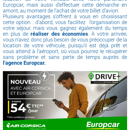
Europcar, mais aussi d’effectuer cette démarche en
amont, au moment de l’achat de votre billet d’avion.
Plusieurs avantages s'offrent à vous en choisissant
cette option : d'abord, vous facilitez l’organisation de
votre séjour, mais vous gagnez également du temps
en plus de
réaliser des économies
. À votre arrivée,
vous n’avez donc plus besoin de vous préoccuper de la
location de votre véhicule, puisqu'il est déjà prêt et
vous attend à l’aéroport, où vous pourrez le récupérer
sans problème et sans perte de temps auprès de
l'agence Europcar.