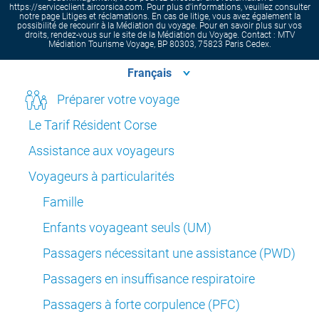
https://serviceclient.aircorsica.com. Pour plus d'informations, veuillez consulter
notre page Litiges et réclamations. En cas de litige, vous avez également la
possibilité de recourir à la Médiation du voyage. Pour en savoir plus sur vos
droits, rendez-vous sur le site de la Médiation du Voyage. Contact : MTV
Médiation Tourisme Voyage, BP 80303, 75823 Paris Cedex.
Préparer votre voyage
Le Tarif Résident Corse
Assistance aux voyageurs
Voyageurs à particularités
Famille
Enfants voyageant seuls (UM)
Passagers nécessitant une assistance (PWD)
Passagers en insuffisance respiratoire
Passagers à forte corpulence (PFC)