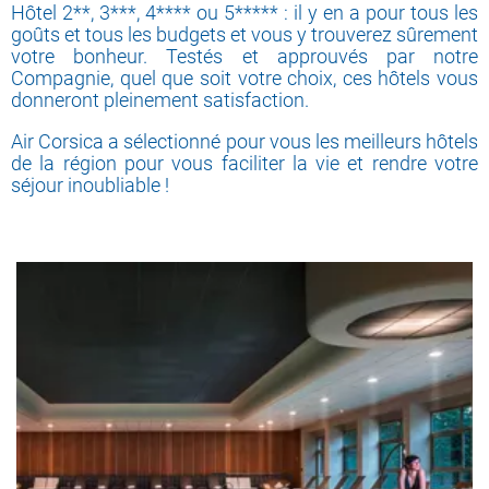
Hôtel 2**, 3***, 4**** ou 5***** : il y en a pour tous les
goûts et tous les budgets et vous y trouverez sûrement
votre bonheur. Testés et approuvés par notre
Compagnie, quel que soit votre choix, ces hôtels vous
donneront pleinement satisfaction.
Air Corsica a sélectionné pour vous les meilleurs hôtels
de la région pour vous faciliter la vie et rendre votre
séjour inoubliable !