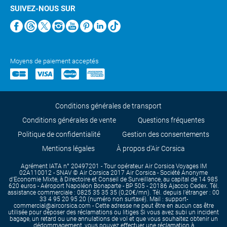
SUIVEZ-NOUS SUR
Moyens de paiement acceptés
Conditions générales de transport
Conditions générales de vente
Questions fréquentes
Politique de confidentialité
Gestion des consentements
Mentions légales
À propos d'Air Corsica
Agrément IATA n° 20497201 - Tour opérateur Air Corsica Voyages IM
02A110012 - SNAV © Air Corsica 2017 Air Corsica - Société Anonyme
d'Economie Mixte, à Directoire et Conseil de Surveillance, au capital de 14 985
620 euros - Aéroport Napoléon Bonaparte - BP 505 - 20186 Ajaccio Cedex. Tél.
assistance commerciale : 0825 35 35 35 (0,20€/mn). Tél. depuis l’étranger : 00
33 4 95 20 95 20 (numéro non surtaxé). Mail : support-
commercial@aircorsica.com - Cette adresse ne peut être en aucun cas être
utilisée pour déposer des réclamations ou litiges Si vous avez subi un incident
bagage, un retard ou une annulations de vol et que vous souhaitez obtenir un
dédommagement, vous pouvez effectuer une réclamation à