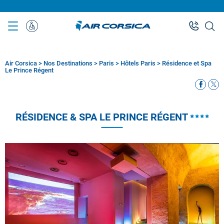
Aller
au
contenu
Assistance
principal
Spéciale
Air Corsica
>
Nos Destinations
>
Paris
>
Hôtels Paris
>
Résidence et Spa
Fil
d'Ariane
Le Prince Régent
RÉSIDENCE & SPA LE PRINCE RÉGENT