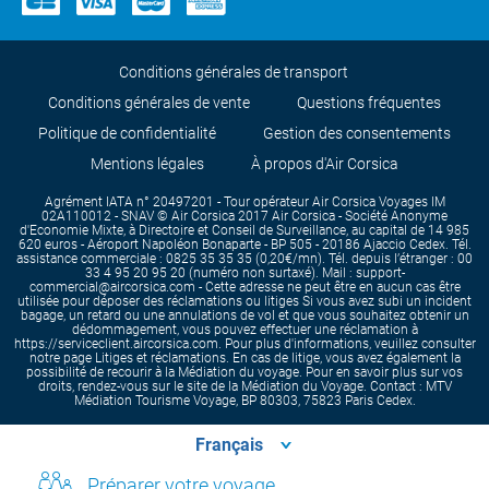
Conditions générales de transport
Conditions générales de vente
Questions fréquentes
Politique de confidentialité
Gestion des consentements
Mentions légales
À propos d'Air Corsica
Agrément IATA n° 20497201 - Tour opérateur Air Corsica Voyages IM
02A110012 - SNAV © Air Corsica 2017 Air Corsica - Société Anonyme
d'Economie Mixte, à Directoire et Conseil de Surveillance, au capital de 14 985
620 euros - Aéroport Napoléon Bonaparte - BP 505 - 20186 Ajaccio Cedex. Tél.
assistance commerciale : 0825 35 35 35 (0,20€/mn). Tél. depuis l’étranger : 00
33 4 95 20 95 20 (numéro non surtaxé). Mail : support-
commercial@aircorsica.com - Cette adresse ne peut être en aucun cas être
utilisée pour déposer des réclamations ou litiges Si vous avez subi un incident
bagage, un retard ou une annulations de vol et que vous souhaitez obtenir un
dédommagement, vous pouvez effectuer une réclamation à
https://serviceclient.aircorsica.com. Pour plus d'informations, veuillez consulter
notre page Litiges et réclamations. En cas de litige, vous avez également la
possibilité de recourir à la Médiation du voyage. Pour en savoir plus sur vos
droits, rendez-vous sur le site de la Médiation du Voyage. Contact : MTV
Médiation Tourisme Voyage, BP 80303, 75823 Paris Cedex.
Préparer votre voyage