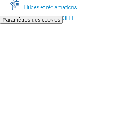
Litiges et réclamations
L’INTELLIGENCE ARTIFICIELLE
Paramètres des cookies