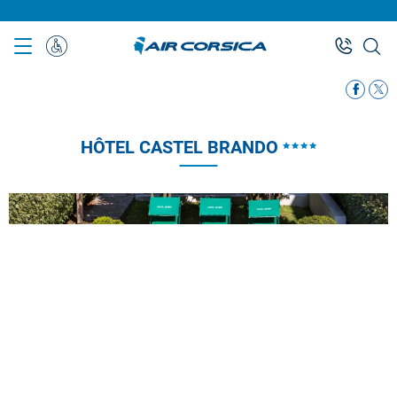
Aller
au
contenu
Assistance
principal
Spéciale
HÔTEL CASTEL BRANDO