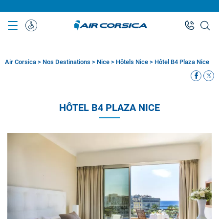
Aller
au
contenu
Assistance
principal
Spéciale
Air Corsica
>
Nos Destinations
>
Nice
>
Hôtels Nice
>
Hôtel B4 Plaza Nice
Fil
d'Ariane
HÔTEL B4 PLAZA NICE