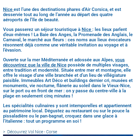
Nice
est l’une des destinations phares d’Air Corsica, et est
desservie tout au long de l’année au départ des quatre
aéroports de l’île de beauté.
Vous passerez un séjour touristique à
Nice
: les lieux parlent
d’eux-mêmes ! La Baie des Anges, la Promenade des Anglais, le
Carnaval, le marché aux fleurs : ces noms aux lieux évocateurs
résonnent déjà comme une véritable invitation au voyage et à
l’évasion.
Ouverte sur la mer Méditerranée et adossée aux Alpes,
vous
découvrirez que la ville de Nice
possède de multiples visages,
entre tradition et modernité. Située entre mer et montagne, elle
offre le visage d’une ville branchée et d’un lieu de villégiature
paisible. Immeubles Art Déco et buildings dernier cri, musées et
monuments, vie nocturne, flânerie au soleil dans le Vieux-Nice,
sur le port ou en front de mer : on y passe du centre-ville à la
plage en seulement cinq minutes !
Les spécialités culinaires y sont intemporelles et appartiennent
au patrimoine local. Dégustez au restaurant ou sur le pouce la
pissaladière ou le pan-bagnat, croquez dans une glace à
l’italienne : tout un programme en soi !
Découvrez
Vol Nice - Corse